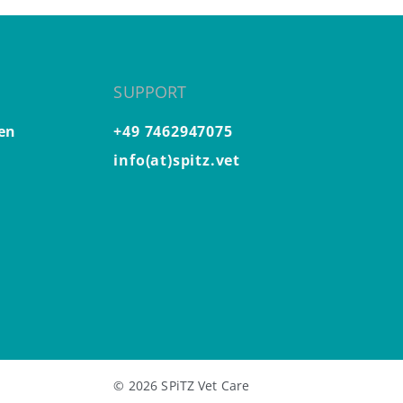
SUPPORT
en
+49 7462947075
info(at)spitz.vet
© 2026 SPiTZ Vet Care