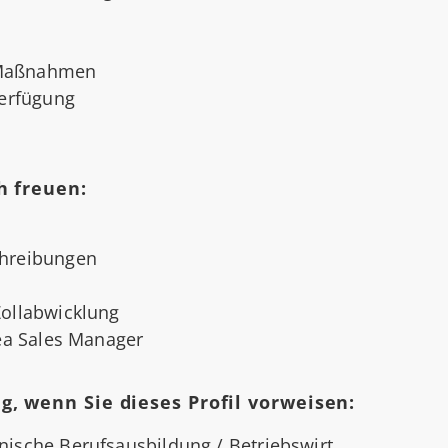
 Maßnahmen
Verfügung
h freuen:
chreibungen
Zollabwicklung
rea Sales Manager
, wenn Sie dieses Profil vorweisen:
ische Berufsausbildung / Betriebswirt